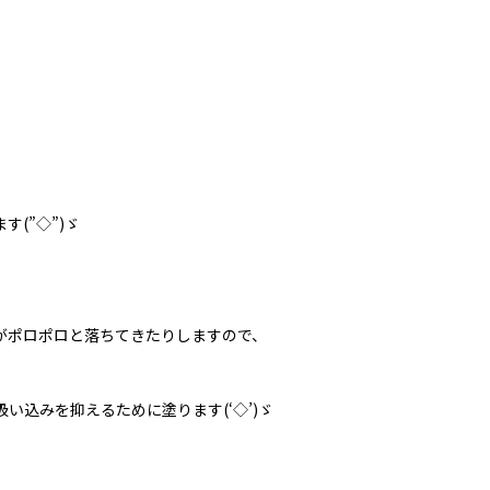
(”◇”)ゞ
がポロポロと落ちてきたりしますので、
込みを抑えるために塗ります(‘◇’)ゞ