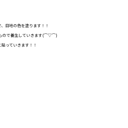
で、目地の色を塗ります！！
ので養生していきます(⌒▽⌒)
と貼っていきます！！