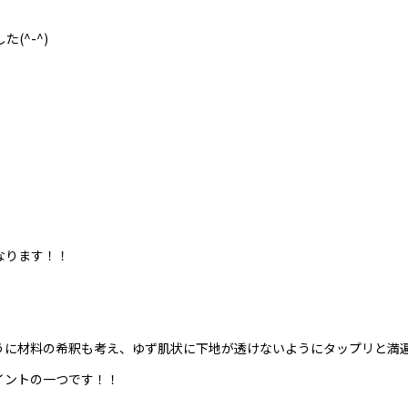
(^-^)
なります！！
に材料の希釈も考え、ゆず肌状に下地が透けないようにタップリと満遍な
イントの一つです！！