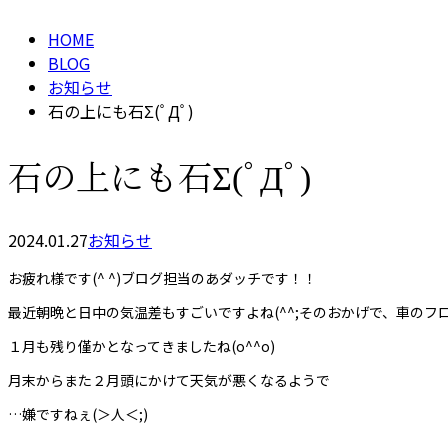
HOME
BLOG
お知らせ
石の上にも石Σ(ﾟДﾟ)
石の上にも石Σ(ﾟДﾟ)
2024.01.27
お知らせ
お疲れ様です(^ ^)ブログ担当のあダッチです！！
最近朝晩と日中の気温差もすごいですよね(^^;そのおかげで、車の
１月も残り僅かとなってきましたね(o^^o)
月末からまた２月頭にかけて天気が悪くなるようで
…嫌ですねぇ(＞人＜;)