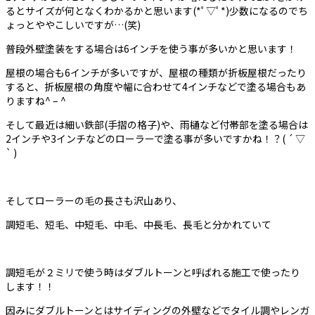
るとサイズが何となくわかるかと思います(*ﾟ▽ﾟ*)少数になるのでち
ょっとややこしいですが…(笑)
普段外壁塗装をする場合は6インチを使う事が多いかと思います！
屋根の場合も6インチが多いですが、屋根の種類が折板屋根だったり
すると、折板屋根の角度や幅に合わせて4インチなどで塗る場合もあ
りますね^ – ^
そして最近は細い鉄部(手摺の格子)や、雨樋など付帯部を塗る場合は
2インチや3インチなどのローラーで塗る事が多いですかね！？( ´ ▽
` )
そしてローラーの毛の長さも沢山あり、
調短毛、短毛、中短毛、中毛、中長毛、長毛と分かれていて
調短毛が２ミリで使う時はダブルトーンと呼ばれる施工で使ったり
します！！
因みにダブルトーンとはサイディングの外壁などでタイル調やレンガ