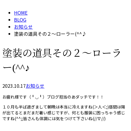
HOME
BLOG
お知らせ
塗装の道具その２～ローラー(^^♪
塗装の道具その２～ローラ
ー(^^♪
2023.10.17
お知らせ
お疲れ様です（╹◡╹）ブログ担当のあダッチです！！
１０月も半ば過ぎまして朝晩は本当に冷えますね(＞人＜;)昼間は陽
が出てるとまだまだ暑い感じですが、何とも服装に困っちゃう感じ
ですね(^^;;皆さんも体調には気をつけて下さいね(//∇//)