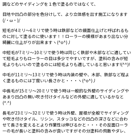
調などのサイディングを１色で塗るのではなくて、
目地や凹凸の部分を色分けして、より立体感を出す施工になります
(/・ω・)/
短毛が4ミリ〜6ミリで使う時は鉄部などの鏡面仕上げと呼ばれるも
のに対して塗るのに使います！！ローラーの模様があまり出ない分
綺麗に仕上がりが出来ますヽ(^o^)丿
中短毛が7ミリ〜10ミリで使う時は同じく鉄部や木部などに適してい
て短毛よりもローラーの目は多少でやすいですが、塗料の含みが短
毛よりもいいので塗るのには短毛よりも適していると思います!(^^)!
中毛が11ミリ〜13ミリで使う時は内装の壁や、木部、鉄部など程よ
く塗るものには丁度いい長さかと・・・ヽ(^o^)丿
中長毛が15ミリ～20ミリで使う時は一般的な外壁のサイディングや
あまり凹凸の無い吹き付けタイルなどの外壁に適しているかなと
(^.^)
長毛が23ミリ～32ミリで使う時は外壁、屋根が全般でサイディング
や吹き付けタイル、リシン、スタッコなどの凹凸の深さなどに合わ
せて長さを変えるとより作業性は伸びるかと・・・その反面ローラ
ーの毛が長いと塗料の含みが良いですがその分塗料の飛散やダレ、