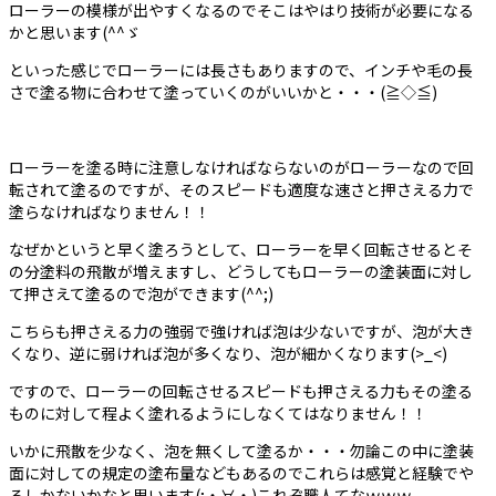
ローラーの模様が出やすくなるのでそこはやはり技術が必要になる
かと思います(^^ゞ
といった感じでローラーには長さもありますので、インチや毛の長
さで塗る物に合わせて塗っていくのがいいかと・・・(≧◇≦)
ローラーを塗る時に注意しなければならないのがローラーなので回
転されて塗るのですが、そのスピードも適度な速さと押さえる力で
塗らなければなりません！！
なぜかというと早く塗ろうとして、ローラーを早く回転させるとそ
の分塗料の飛散が増えますし、どうしてもローラーの塗装面に対し
て押さえて塗るので泡ができます(^^;)
こちらも押さえる力の強弱で強ければ泡は少ないですが、泡が大き
くなり、逆に弱ければ泡が多くなり、泡が細かくなります(>_<)
ですので、ローラーの回転させるスピードも押さえる力もその塗る
ものに対して程よく塗れるようにしなくてはなりません！！
いかに飛散を少なく、泡を無くして塗るか・・・勿論この中に塗装
面に対しての規定の塗布量などもあるのでこれらは感覚と経験でや
るしかないかなと思います(;・∀・)これぞ職人てなｗｗｗ