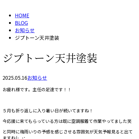
メールフォーム
HOME
BLOG
お知らせ
ジプトーン天井塗装
ジプトーン天井塗装
2025.05.16
お知らせ
お疲れ様です。主任の足達です！！
５月も折り返しに入り暑い日が続いてますね！
今応援に来てもらっている方は既に空調服着て作業やってました笑
と同時に梅雨いりの予感を感じさせる雰囲気が天気予報見ると出て
ますね(･_･;