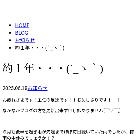
BLOG
メールフォーム
HOME
BLOG
お知らせ
約１年・・・(´_ゝ｀)
約１年・・・(´_ゝ｀)
2025.06.18
お知らせ
お疲れさまです！主任の足達です！！お久しぶりです！！！
なかなかブログの方を更新出来ず申し訳ありません(￣▽￣;)
６月も後半を過ぎ雨が先週までほぼ毎日続いていた雨でしたが、梅
雨の中休みでしょうか！？