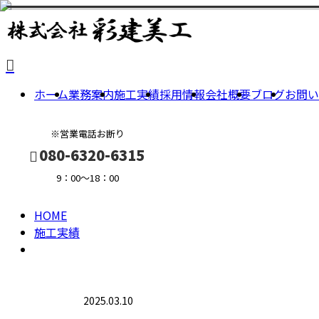
施
ホーム
業務案内
施工実績
採用情報
会社概要
ブログ
お問い
工
※営業電話お断り
実
080-6320-6315
9：00～18：00
績
HOME
メールフォーム
施工実績
2025.03.10