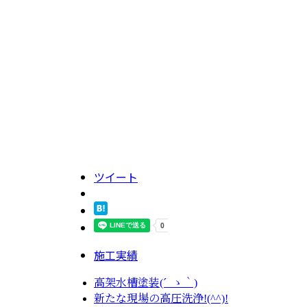
ツイート
施工実績
高架水槽塗装(´_ゝ｀)
新たな現場の高圧洗浄!(^^)!